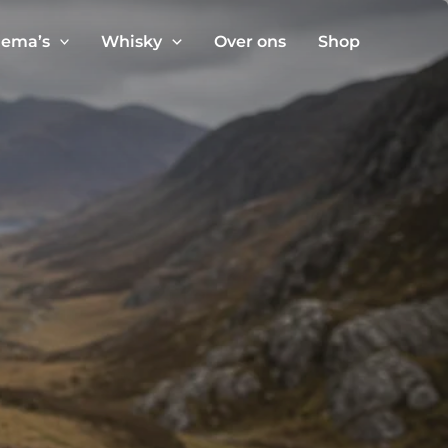
ema’s
Whisky
Over ons
Shop