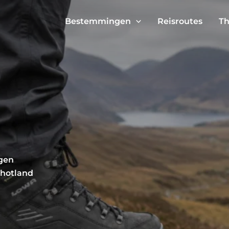
Bestemmingen
Reisroutes
Th
ngen
chotland