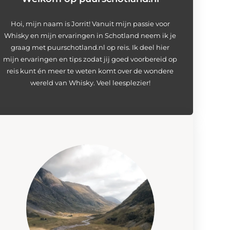
Hoi, mijn naam is Jorrit! Vanuit mijn passie voor
Whisky en mijn ervaringen in Schotland neem ik je
graag met puurschotland.nl op reis. Ik deel hier
mijn ervaringen en tips zodat jij goed voorbereid op
reis kunt én meer te weten komt over de wondere
wereld van Whisky. Veel leesplezier!