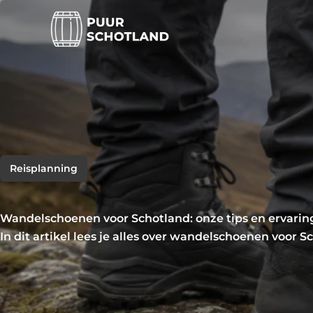
Ga
naar
de
inhoud
Reisplanning
Wandelschoenen voor Schotland: onze tips en ervari
In dit artikel lees je alles over wandelschoenen voor S