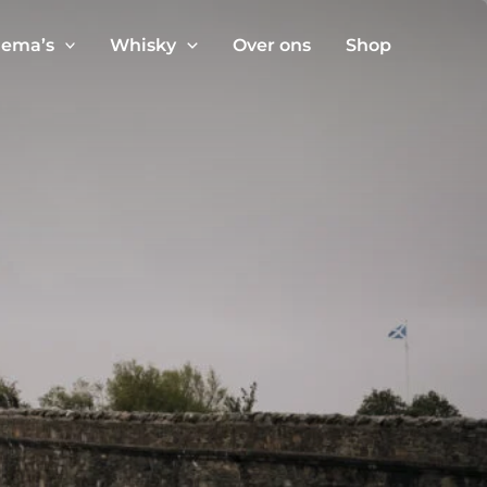
ema’s
Whisky
Over ons
Shop