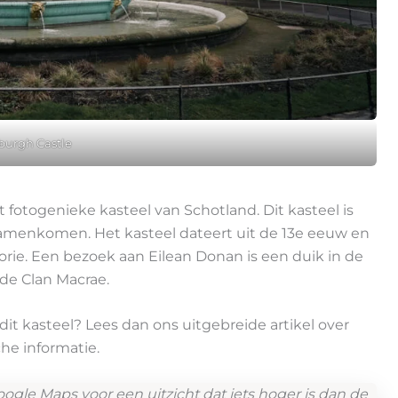
burgh Castle
 fotogenieke kasteel van Schotland. Dit kasteel is
samenkomen. Het kasteel dateert uit de 13e eeuw en
lorie. Een bezoek aan Eilean Donan is een duik in de
de Clan Macrae.
it kasteel? Lees dan ons uitgebreide artikel over
he informatie.
ogle Maps voor een uitzicht dat iets hoger is dan de