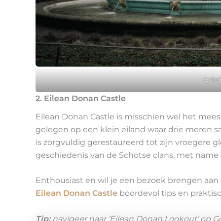
Edin
2. Eilean Donan Castle
Eilean Donan Castle is misschien wel het meest
gelegen op een klein eiland waar drie meren 
is zorgvuldig gerestaureerd tot zijn vroegere g
geschiedenis van de Schotse clans, met name 
Enthousiast en wil je een bezoek brengen aan d
Eilean Donan Castle
boordevol tips en praktisc
Tip:
navigeer naar ‘Eilean Donan Lookout’ op Go