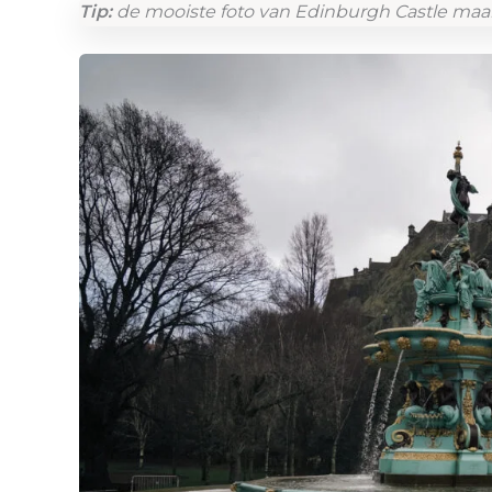
Tip:
de mooiste foto van Edinburgh Castle maak j