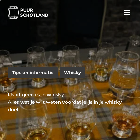
Ga
naar
de
inhoud
Tips en informatie
Whisky
IJs of geen ijs in whisky
Alles wat je wilt weten voordat je
ijs in je whisky
doet