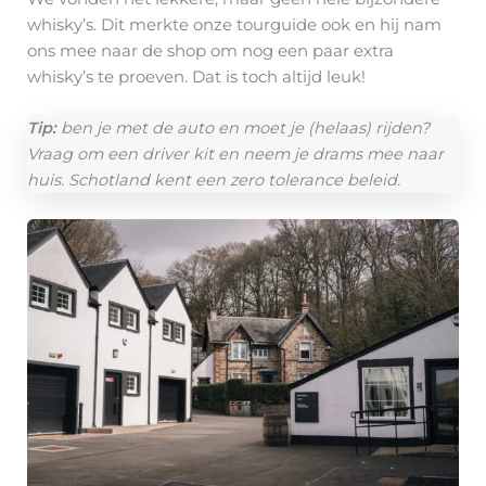
whisky’s. Dit merkte onze tourguide ook en hij nam
ons mee naar de shop om nog een paar extra
whisky’s te proeven. Dat is toch altijd leuk!
Tip:
ben je met de auto en moet je (helaas) rijden?
Vraag om een driver kit en neem je drams mee naar
huis. Schotland kent een zero tolerance beleid.