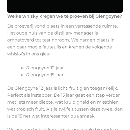
Welke whisky kregen we te proeven bij Glengoyne?
De proeverij vond plaats in een verrassende ruimte.
Het oude huis van de distillery manager is
omgetoverd tot tastingroom. We namen plaats in
een paar mooie fauteuils en kregen de volgende
whisky’s in ons glas:
Glengoyne 12 jaar
Glengoyne 15 jaar
De Glengoyne 12 jaar is licht, fruitig en toegankelijk.
Perfect als instapper. De 15 jaar gaat een stap verder
met iets meer diepte, wat kruidigheid en misschien
wat tropisch fruit. Als je twijfelt tussen deze twee, dan
is de 15 net wat interessanter qua smaak.
We vonden het lekkere, maar geen hele bijzondere