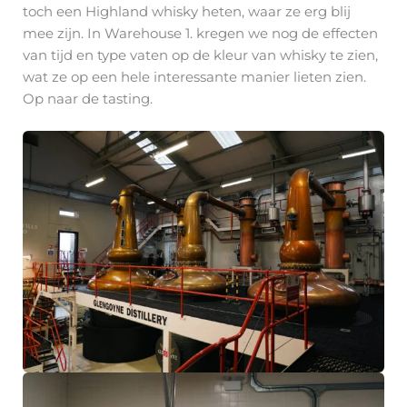
toch een Highland whisky heten, waar ze erg blij
mee zijn. In Warehouse 1. kregen we nog de effecten
van tijd en type vaten op de kleur van whisky te zien,
wat ze op een hele interessante manier lieten zien.
Op naar de tasting.