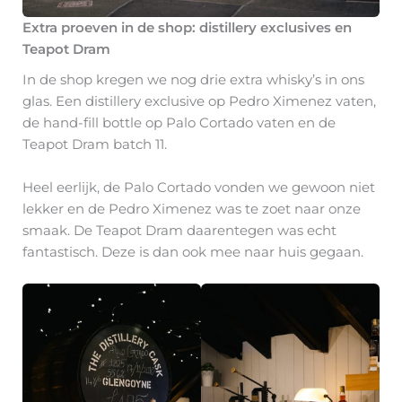
Extra proeven in de shop: distillery exclusives en
Teapot Dram
In de shop kregen we nog drie extra whisky’s in ons
glas. Een distillery exclusive op Pedro Ximenez vaten,
de hand-fill bottle op Palo Cortado vaten en de
Teapot Dram batch 11.
Heel eerlijk, de Palo Cortado vonden we gewoon niet
lekker en de Pedro Ximenez was te zoet naar onze
smaak. De Teapot Dram daarentegen was echt
fantastisch. Deze is dan ook mee naar huis gegaan.