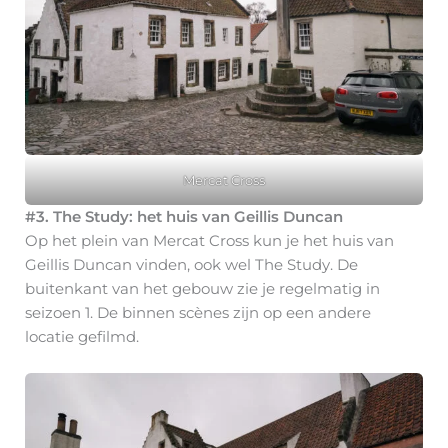
Mercat Cross
#3. The Study: het huis van Geillis Duncan
Op het plein van Mercat Cross kun je het huis van
Geillis Duncan vinden, ook wel The Study. De
buitenkant van het gebouw zie je regelmatig in
seizoen 1. De binnen scènes zijn op een andere
locatie gefilmd.