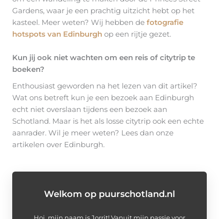
Gardens, waar je een prachtig uitzicht hebt op het
kasteel. Meer weten? Wij hebben de
fotografie
hotspots van Edinburgh
op een rijtje gezet.
Kun jij ook niet wachten om een reis of citytrip te
boeken?
Enthousiast geworden na het lezen van dit artikel?
Wat ons betreft kun je een bezoek aan Edinburgh
echt niet overslaan tijdens een bezoek aan
Schotland. Maar is het als losse citytrip ook een echte
aanrader. Wil je meer weten? Lees dan onze
artikelen over Edinburgh.
Welkom op puurschotland.nl
Hoi, mijn naam is Jorrit! Vanuit mijn passie voor