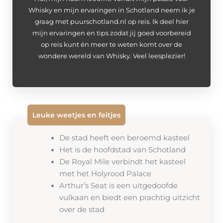
Whisky en mijn ervaringen in Schotland neem ik je
graag met puurschotland.nl op reis. Ik deel hier
mijn ervaringen en tips zodat jij goed voorbereid
op reis kunt én meer te weten komt over de
wondere wereld van Whisky. Veel leesplezier!
Leuke weetjes en feitjes
De stad heeft een beroemd kasteel
Het is de hoofdstad van Schotland
De Royal Mile verbindt het kasteel
met het Holyrood Palace
Arthur’s Seat is een uitgedoofde
vulkaan en biedt een prachtig uitzicht
over de stad