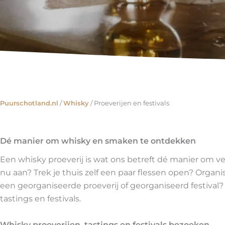
Puurschotland.nl
/
Whisky
/
Proeverijen en festivals
Dé manier om whisky en smaken te ontdekken
Een whisky proeverij is wat ons betreft dé manier om ve
nu aan? Trek je thuis zelf een paar flessen open? Organis
een georganiseerde proeverij of georganiseerd festival?
tastings en festivals.
Whisky proeverijen, tastings en festivals bezoeken