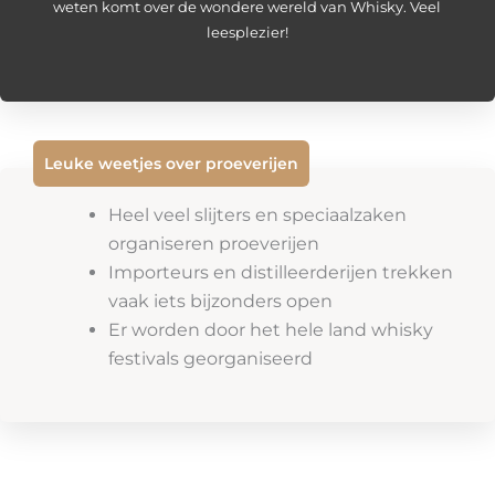
weten komt over de wondere wereld van Whisky. Veel
leesplezier!
Leuke weetjes over proeverijen
Heel veel slijters en speciaalzaken
organiseren proeverijen
Importeurs en distilleerderijen trekken
vaak iets bijzonders open
Er worden door het hele land whisky
festivals georganiseerd