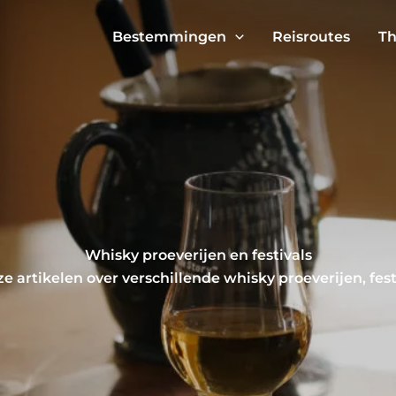
Bestemmingen
Reisroutes
Th
Whisky proeverijen en festivals
e artikelen over verschillende whisky proeverijen, fes