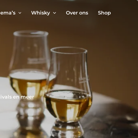
ema’s
Whisky
Over ons
Shop
tivals en meer