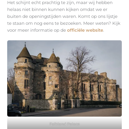
Het schijnt echt prachtig te zijn, maar wij hebben
helaas niet binnen kunnen kijken omdat we er
buiten de openingstijden waren. Komt op ons lijstje
te staan om nog eens te bezoeken. Meer weten? Kijk
voor meer informatie op de
officiële website
.
Falkland Palace