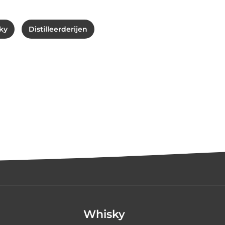
ky
Distilleerderijen
Whisky