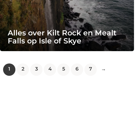
Alles over Kilt Rock en Mealt
Falls op Isle of Skye
1
2
3
4
5
6
7
→