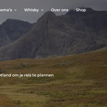
ema’s
Whisky
Over ons
Shop
land om je reis te plannen