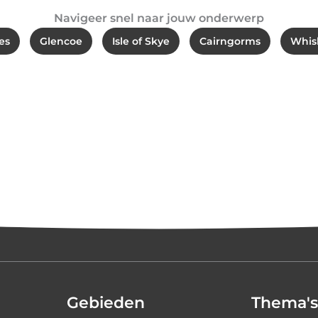
Navigeer snel naar jouw onderwerp
es
Glencoe
Isle of Skye
Cairngorms
Whis
Gebieden
Thema's