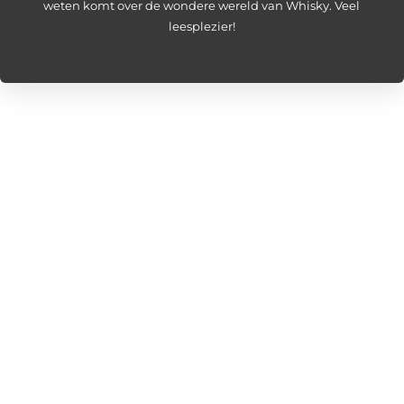
weten komt over de wondere wereld van Whisky. Veel
leesplezier!