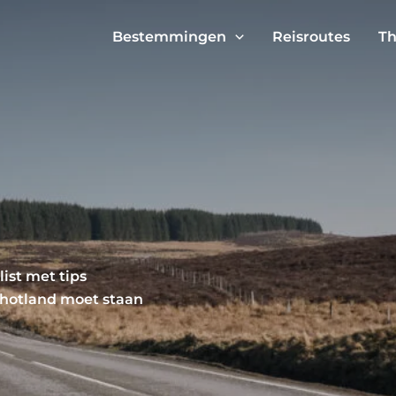
Bestemmingen
Reisroutes
Th
ist met tips
chotlan
d moet staan