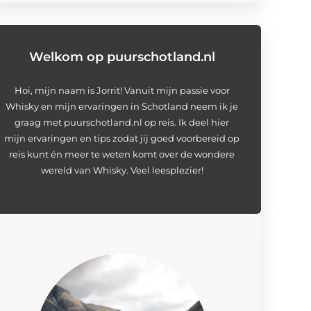
Welkom op puurschotland.nl
Hoi, mijn naam is Jorrit! Vanuit mijn passie voor
Whisky en mijn ervaringen in Schotland neem ik je
graag met puurschotland.nl op reis. Ik deel hier
mijn ervaringen en tips zodat jij goed voorbereid op
reis kunt én meer te weten komt over de wondere
wereld van Whisky. Veel leesplezier!