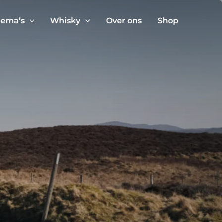
ema’s
Whisky
Over ons
Shop