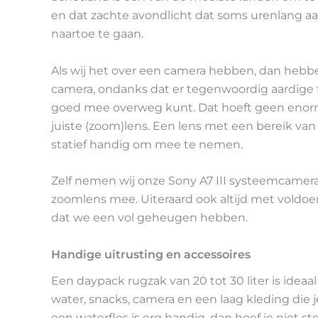
en dat zachte avondlicht dat soms urenlang a
naartoe te gaan.
Als wij het over een camera hebben, dan hebb
camera, ondanks dat er tegenwoordig aardige
goed mee overweg kunt. Dat hoeft geen enorm 
juiste (zoom)lens. Een lens met een bereik van
statief handig om mee te nemen.
Zelf nemen wij onze Sony A7 III systeemcam
zoomlens mee. Uiteraard ook altijd met voldo
dat we een vol geheugen hebben.
Handige uitrusting en accessoires
Een
daypack rugzak van 20 tot 30 liter is idea
water, snacks, camera en een laag kleding die 
een waterfles is erg handig, dan hoef je niet st