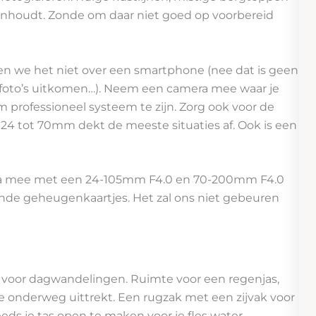
anhoudt. Zonde om daar niet goed op voorbereid
en we het niet over een smartphone (nee dat is geen
 foto’s uitkomen…). Neem een camera mee waar je
professioneel systeem te zijn. Zorg ook voor de
 24 tot 70mm dekt de meeste situaties af. Ook is een
era mee met een 24-105mm F4.0 en 70-200mm F4.0
ende geheugenkaartjes. Het zal ons niet gebeuren
al voor dagwandelingen. Ruimte voor een regenjas,
je onderweg uittrekt. Een rugzak met een zijvak voor
eeds je tas open te maken voor je fles water.