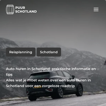
Ga
naar
de
inhoud
Reisplanning
Schotland
Auto huren in Schotland: praktische informatie en
tips
Alles wat je moet weten over een auto huren in
Schotland voor een zorgeloze roadtrip