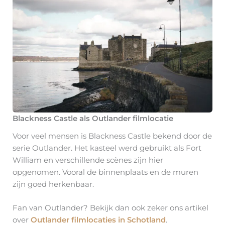
Blackness Castle als Outlander filmlocatie
Voor veel mensen is Blackness Castle bekend door de
serie Outlander. Het kasteel werd gebruikt als Fort
William en verschillende scènes zijn hier
opgenomen. Vooral de binnenplaats en de muren
zijn goed herkenbaar.
Fan van Outlander? Bekijk dan ook zeker ons artikel
over
Outlander filmlocaties in Schotland
.