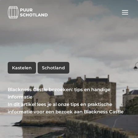
Ga
naar
de
inhoud
Kastelen
Schotland
Blackness Castle bezoeken: tips en handige
informatie
In dit artikel lees je al onze tips en praktische
informatie voor een bezoek aan Blackness Castle