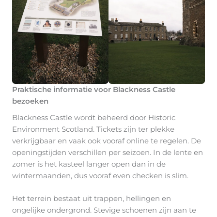
Praktische informatie voor Blackness Castle
bezoeken
Blackness Castle wordt beheerd door Historic
Environment Scotland. Tickets zijn ter plekke
verkrijgbaar en vaak ook vooraf online te regelen. De
openingstijden verschillen per seizoen. In de lente en
zomer is het kasteel langer open dan in de
wintermaanden, dus vooraf even checken is slim.
Het terrein bestaat uit trappen, hellingen en
ongelijke ondergrond. Stevige schoenen zijn aan te