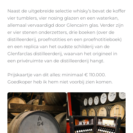
Naast de uitgebreide selectie whisky’s bevat de koffer
vier tumblers, vier nosing glazen en een waterkan,
allemaal vervaardigd door Glencairn glas. Verder zijn
er vier stenen onderzetters, drie boeken (over de
distilleerderij, proefnotities en een proefnotitieboek)
en een replica van het oudste schilderij van de
Glenfarclas distilleerderij, waarvan het origineel in
een privéruimte van de distilleerderij hangt.
Prijskaartje van dit alles: minimaal € 110.000.
Goedkoper heb ik hem niet voorbij zien komen.