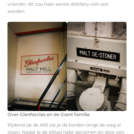
vriendin: dit zou haar eerste distillery visit ooit
worden.
Over Glenfarclas en de Grant familie
Rijdend op de A95 zie je de borden langs de weg al
staan. Nadat je de afslag hebt genomen en door een