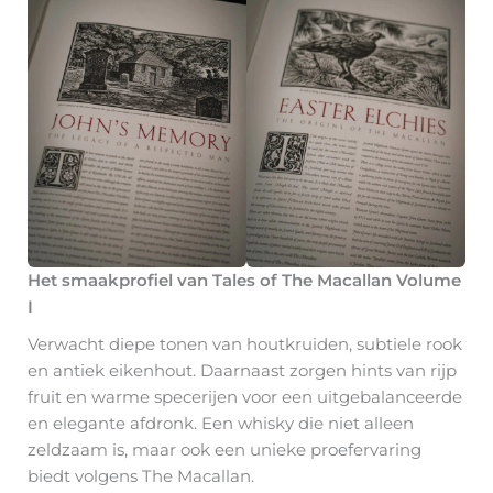
Het smaakprofiel van Tales of The Macallan Volume
I
Verwacht diepe tonen van houtkruiden, subtiele rook
en antiek eikenhout. Daarnaast zorgen hints van rijp
fruit en warme specerijen voor een uitgebalanceerde
en elegante afdronk. Een whisky die niet alleen
zeldzaam is, maar ook een unieke proefervaring
biedt volgens The Macallan.