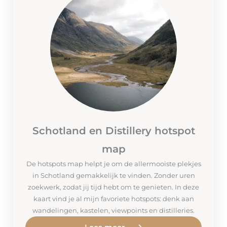
Schotland en Distillery hotspot
map
De hotspots map helpt je om de allermooiste plekjes
in Schotland gemakkelijk te vinden. Zonder uren
zoekwerk, zodat jij tijd hebt om te genieten. In deze
kaart vind je al mijn favoriete hotspots: denk aan
wandelingen, kastelen, viewpoints en distilleries.