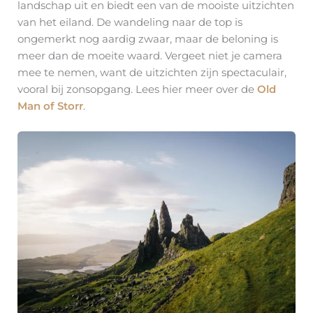
landschap uit en biedt een van de mooiste uitzichten
van het eiland. De wandeling naar de top is
ongemerkt nog aardig zwaar, maar de beloning is
meer dan de moeite waard. Vergeet niet je camera
mee te nemen, want de uitzichten zijn spectaculair,
vooral bij zonsopgang. Lees hier meer over de
Old
Man of Storr
.