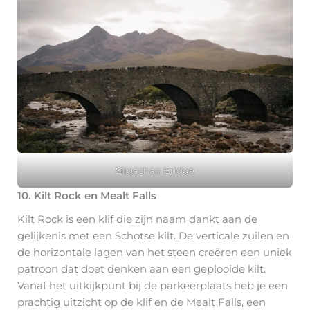
Sligachan Bridge
10. Kilt Rock en Mealt Falls
Kilt Rock is een klif die zijn naam dankt aan de
gelijkenis met een Schotse kilt. De verticale zuilen en
de horizontale lagen van het steen creëren een uniek
patroon dat doet denken aan een geplooide kilt.
Vanaf het uitkijkpunt bij de parkeerplaats heb je een
prachtig uitzicht op de klif en de Mealt Falls, een