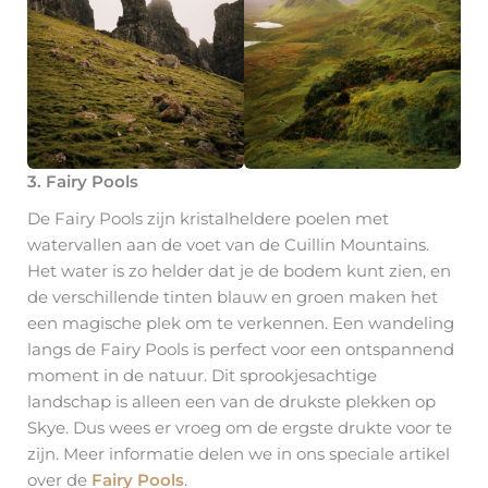
3. Fairy Pools
De Fairy Pools zijn kristalheldere poelen met
watervallen aan de voet van de Cuillin Mountains.
Het water is zo helder dat je de bodem kunt zien, en
de verschillende tinten blauw en groen maken het
een magische plek om te verkennen. Een wandeling
langs de Fairy Pools is perfect voor een ontspannend
moment in de natuur. Dit sprookjesachtige
landschap is alleen een van de drukste plekken op
Skye. Dus wees er vroeg om de ergste drukte voor te
zijn. Meer informatie delen we in ons speciale artikel
over de
Fairy Pools
.