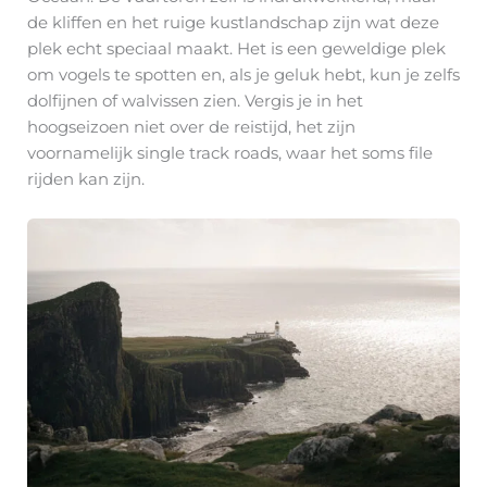
de kliffen en het ruige kustlandschap zijn wat deze
plek echt speciaal maakt. Het is een geweldige plek
om vogels te spotten en, als je geluk hebt, kun je zelfs
dolfijnen of walvissen zien. Vergis je in het
hoogseizoen niet over de reistijd, het zijn
voornamelijk single track roads, waar het soms file
rijden kan zijn.