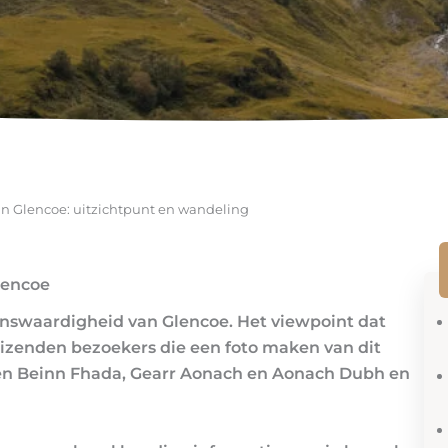
 in Glencoe: uitzichtpunt en wandeling
lencoe
enswaardigheid van Glencoe. Het viewpoint dat
duizenden bezoekers die een foto maken van dit
ten Beinn Fhada, Gearr Aonach en Aonach Dubh en