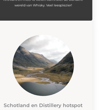
wereld van Whisky. Veel leesplezier!
Schotland en Distillery hotspot