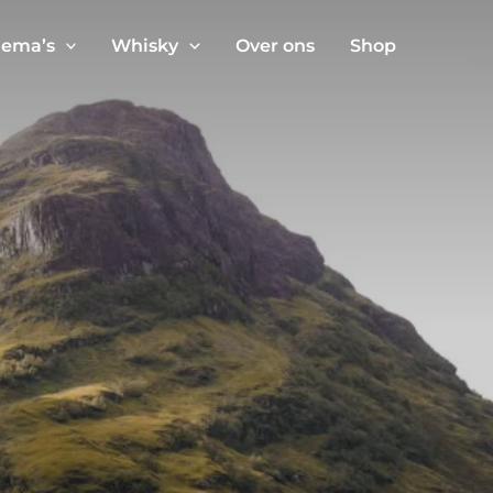
ema’s
Whisky
Over ons
Shop