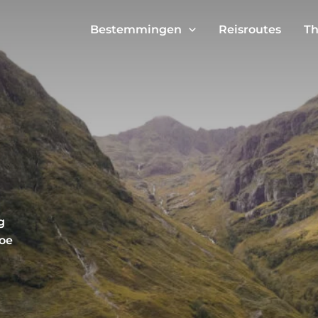
Bestemmingen
Reisroutes
Th
g
coe