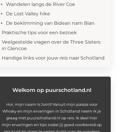
Wandelen langs de River Coe
De Lost Valley hike
De beklimming van Bidean nam Bian
Praktische tips voor een bezoek
Veelgestelde vragen over de Three Sisters
in Glencoe
Handige links voor jouw reis naar Schotland
Welkom op puurschotland.nl
Hoi, mijn naam is Jorrit! Vanuit mijn passie voor
Whisky en mijn ervaringen in Schotland neem ik je
graag met puurschotland.nl op reis. Ik deel hier
mijn ervaringen en tips zodat jij goed voorbereid op
reis kunt én meer te weten komt over de wondere