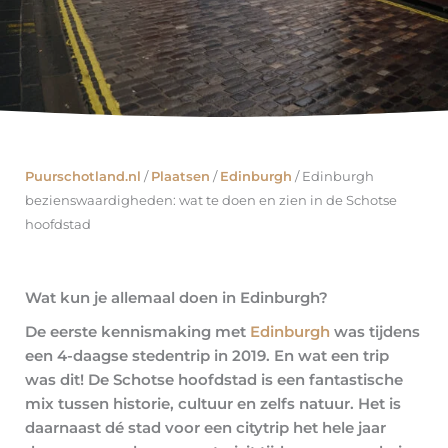
Puurschotland.nl
/
Plaatsen
/
Edinburgh
/
Edinburgh
bezienswaardigheden: wat te doen en zien in de Schotse
hoofdstad
Wat kun je allemaal doen in Edinburgh?
De eerste kennismaking met
Edinburgh
was tijdens
een 4-daagse stedentrip in 2019. En wat een trip
was dit! De Schotse hoofdstad is een fantastische
mix tussen historie, cultuur en zelfs natuur. Het is
daarnaast dé stad voor een citytrip het hele jaar