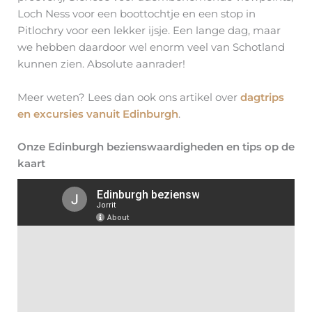
Loch Ness voor een boottochtje en een stop in
Pitlochry voor een lekker ijsje. Een lange dag, maar
we hebben daardoor wel enorm veel van Schotland
kunnen zien. Absolute aanrader!
Meer weten? Lees dan ook ons artikel over
dagtrips
en excursies vanuit Edinburgh
.
Onze Edinburgh bezienswaardigheden en tips op de
kaart