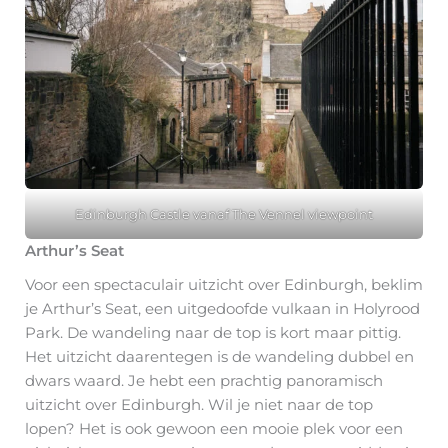
Edinburgh Castle vanaf The Vennel viewpoint
Arthur’s Seat
Voor een spectaculair uitzicht over Edinburgh, beklim
je Arthur’s Seat, een uitgedoofde vulkaan in Holyrood
Park. De wandeling naar de top is kort maar pittig.
Het uitzicht daarentegen is de wandeling dubbel en
dwars waard. Je hebt een prachtig panoramisch
uitzicht over Edinburgh. Wil je niet naar de top
lopen? Het is ook gewoon een mooie plek voor een