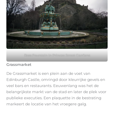
Ross Fountain in Princes Street Gardens
Grassmarket
De Grassmarket is een plein aan de voet van
Edinburgh Castle, omringd door kleurrijke gevels en
veel bars en restaurants. Eeuwenlang was het de
belangrijkste markt van de stad en later de plek voor
publieke executies. Een plaquette in de bestrating
markeert de locatie van het vroegere galg.