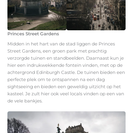
Princes Street Gardens
Midden in het hart van de stad liggen de Princes
Street Gardens, een groen park met prachtig
verzorgde tuinen en standbeelden. Daarnaast kun je
hier een indrukwekkende fontein vinden, met op de
achtergrond Edinburgh Castle. De tuinen bieden een
perfecte plek om te ontspannen na een dag
sightseeing en bieden een geweldig uitzicht op het
kasteel. Je zult hier ook veel locals vinden op een van
de vele bankjes.