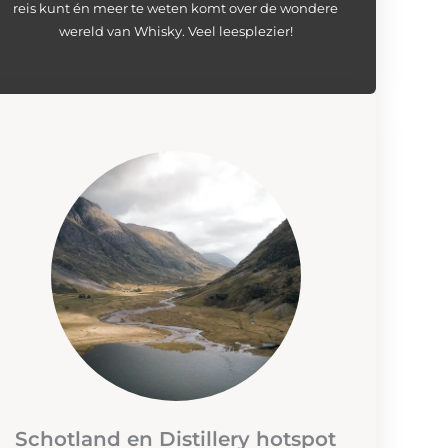
reis kunt én meer te weten komt over de wondere
wereld van Whisky. Veel leesplezier!
Schotland en Distillery hotspot