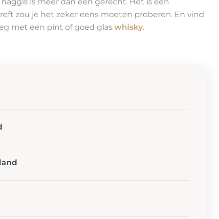
 haggis is meer dan een gerecht. Het is een
reft zou je het zeker eens moeten proberen. En vind
weg met een pint of goed glas
whisky
.
d
land