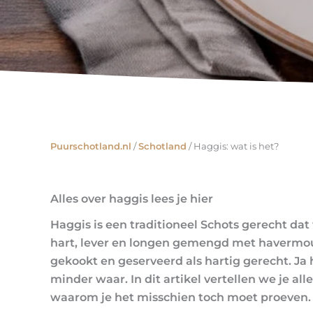
Puurschotland.nl
/
Schotland
/
Haggis: wat is het?
Alles over haggis lees je hier
Haggis is een traditioneel Schots gerecht d
hart, lever en longen gemengd met havermout 
gekookt en geserveerd als hartig gerecht. Ja h
minder waar. In dit artikel vertellen we je al
waarom je het misschien toch moet proeven.