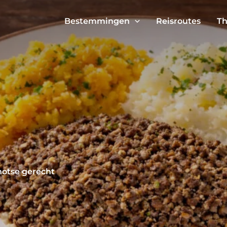
Bestemmingen
Reisroutes
Th
hotse gerecht