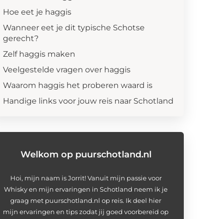
Hoe eet je haggis
Wanneer eet je dit typische Schotse
gerecht?
Zelf haggis maken
Veelgestelde vragen over haggis
Waarom haggis het proberen waard is
Handige links voor jouw reis naar Schotland
Welkom op puurschotland.nl
Hoi, mijn naam is Jorrit! Vanuit mijn passie voor
Whisky en mijn ervaringen in Schotland neem ik je
graag met puurschotland.nl op reis. Ik deel hier
mijn ervaringen en tips zodat jij goed voorbereid op