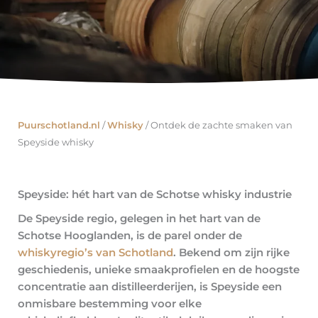
Puurschotland.nl
/
Whisky
/
Ontdek de zachte smaken van
Speyside whisky
Speyside: hét hart van de Schotse whisky industrie
De Speyside regio, gelegen in het hart van de
Schotse Hooglanden, is de parel onder de
whiskyregio’s van Schotland
. Bekend om zijn rijke
geschiedenis, unieke smaakprofielen en de hoogste
concentratie aan distilleerderijen, is Speyside een
onmisbare bestemming voor elke