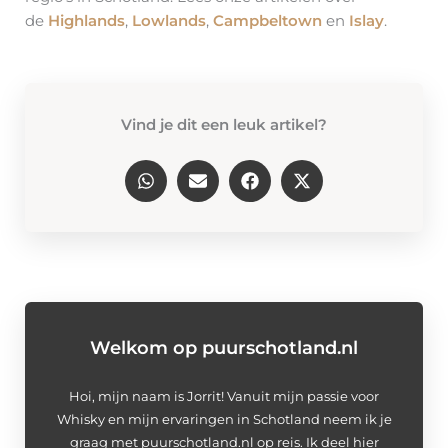
de
Highlands
,
Lowlands
,
Campbeltown
en
Islay
.
Vind je dit een leuk artikel?
Welkom op puurschotland.nl
Hoi, mijn naam is Jorrit! Vanuit mijn passie voor
Whisky en mijn ervaringen in Schotland neem ik je
graag met puurschotland.nl op reis. Ik deel hier