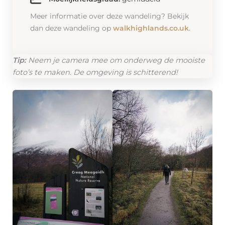
Meer informatie over deze wandeling? Bekijk
dan deze wandeling op
walkhighlands.co.uk
.
Tip:
Neem je camera mee om onderweg de mooiste
foto’s te maken. De omgeving is schitterend!