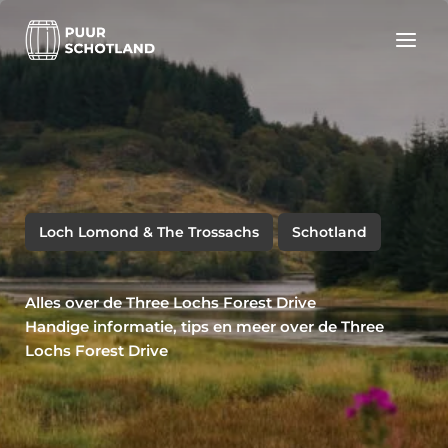
Ga
naar
de
inhoud
Loch Lomond & The Trossachs
Schotland
Alles over de Three Lochs Forest Drive
Handige informatie, tips en meer over de Three
Lochs Forest Drive