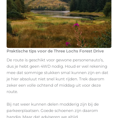
Praktische tips voor de Three Lochs Forest Drive
De route is geschikt voor gewone personenauto’s,
dus je hebt geen 4WD nodig. Houd er wel rekening
mee dat sommige stukken smal kunnen zijn en dat
je hier absoluut niet snel kunt rijden. Trek daarom
zeker een volle ochtend of middag uit voor deze
route.
Bij nat weer kunnen delen modderig zijn bij de
parkeerplaatsen. Goede schoenen zijn daarom
handig. Maar dat adviseren we altijd.