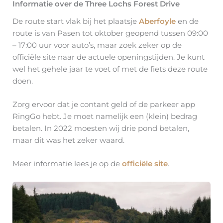
Informatie over de Three Lochs Forest Drive
De route start vlak bij het plaatsje
Aberfoyle
en de
route is van Pasen tot oktober geopend tussen 09:00
– 17:00 uur voor auto’s, maar zoek zeker op de
officiële site naar de actuele openingstijden. Je kunt
wel het gehele jaar te voet of met de fiets deze route
doen.
Zorg ervoor dat je contant geld of de parkeer app
RingGo hebt. Je moet namelijk een (klein) bedrag
betalen. In 2022 moesten wij drie pond betalen,
maar dit was het zeker waard.
Meer informatie lees je op de
officiële site
.