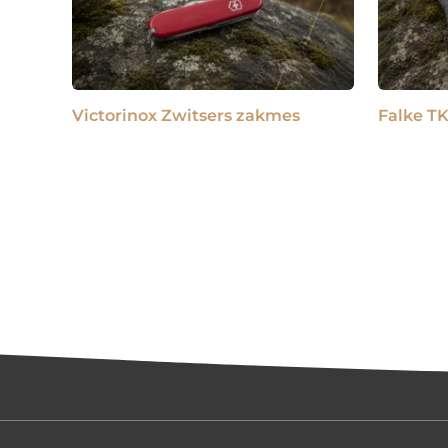
Victorinox Zwitsers zakmes
Falke T