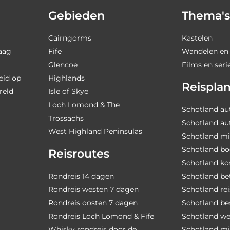
Gebieden
Thema's
Cairngorms
Kastelen
raag
Fife
Wandelen en 
Glencoe
Films en seri
eid op
Highlands
Reispla
reld
Isle of Skye
Loch Lomond & The
Schotland au
Trossachs
Schotland au
West Highland Peninsulas
Schotland mi
Schotland bo
Reisroutes
Schotland ko
Rondreis 14 dagen
Schotland be
Rondreis westen 7 dagen
Schotland r
Rondreis oosten 7 dagen
Schotland bes
Rondreis Loch Lomond & Fife
Schotland we
Whisky rondreis door de
Schotland m