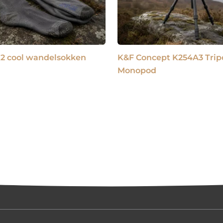
K2 cool wandelsokken
K&F Concept K254A3 Tri
Monopod