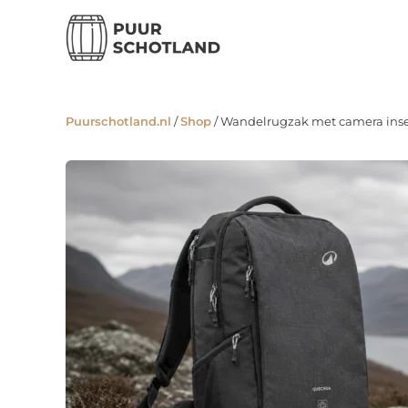
Ga
naar
de
inhoud
Puurschotland.nl
/
Shop
/
Wandelrugzak met camera inse