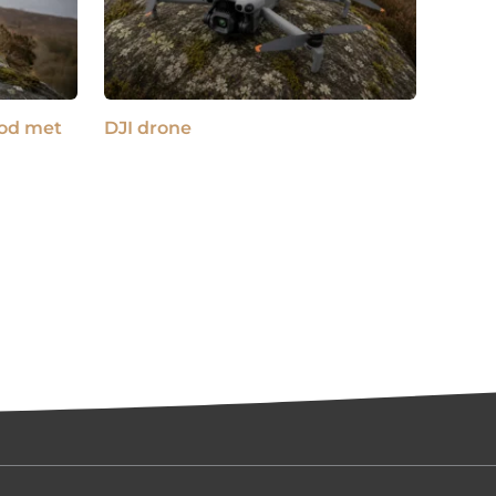
pod met
DJI drone