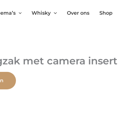
ema’s
Whisky
Over ons
Shop
zak met camera insert
on