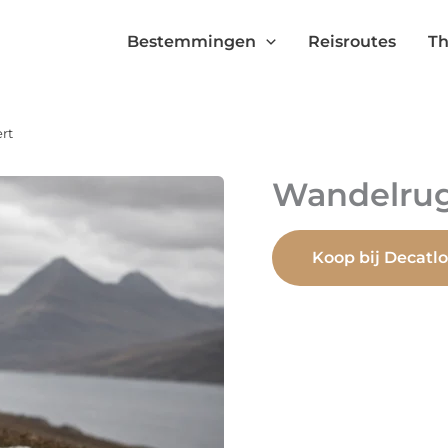
Bestemmingen
Reisroutes
Th
rt
Wandelrug
Koop bij Decatl