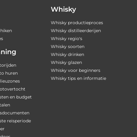
Whisky
Whisky productieproces
hiken
Whisky distilleerderijen
es
Whisky regio's
Whisky soorten
nning
Whisky drinken
Whisky glazen
torijden
Whisky voor beginners
to huren
Whisky tips en informatie
lieuzones
otovertocht
sten en budget
talen
eisdocumenten
te reisperiode
er
idges