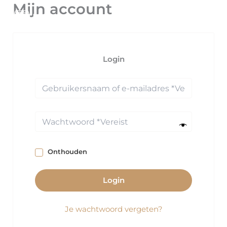
Mijn account
Ga
naar
de
inhoud
Login
Onthouden
Login
Je wachtwoord vergeten?